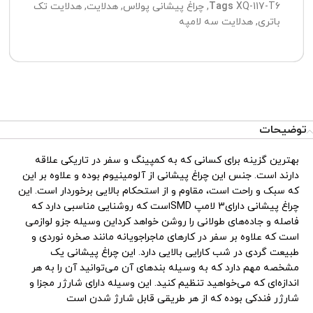
XQ-117-T6
Tags
,
چراغ پیشانی پولاس
,
هدلایت
,
هدلایت تک
باتری
,
هدلایت سه لامپه
تیم پشتیبانی عصر ابزار آماده ی پاسخ به سوالات شما
عزیزان میباشد
توضیحات
بهترین گزینه برای کسانی که به کمپینگ و سفر در تاریکی علاقه
دارند است. جنس این چراغ پیشانی از آلومینیوم بوده و علاوه بر این
که سبک و راحت است، مقاوم و از استحکام بالایی برخوردار است. این
چراغ پیشانی دارای3 لامپ SMDاست که روشنایی مناسبی دارد که
فاصله و جاده‌های طولانی را روشن خواهد کرداین وسیله جزو لوازمی
است که علاوه بر سفر در کارهای ماجراجویانه مانند صخره نوردی و
طبیعت گردی در شب کارایی بالایی دارد. این چراغ پیشانی یک
مشخصه مهم دارد که به وسیله بندهای آن می‌توانید آن را به هر
اندازه‌ای که می‌خواهید تنظیم کنید. این وسیله دارای شارژر مجزا و
شارژر فندکی بوده که از هر طریقی قابل شارژ شدن است