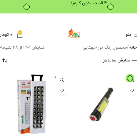
۴ قسط، بدون کارمزد
0
منو
0
تومان
خانه
محصول رنگ نور
مهتابی
نمایش 1–12 از 28 نتیجه
نمایش سایدبار
فروخته
شده