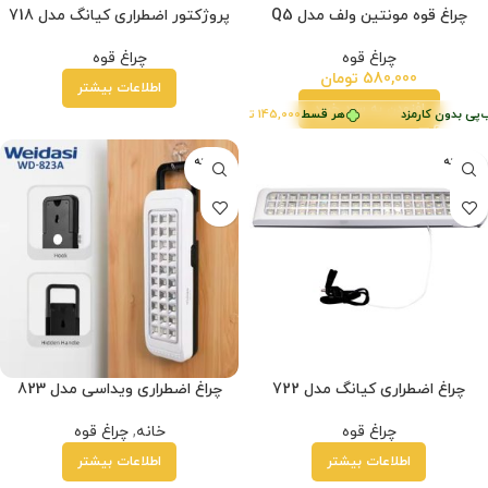
چراغ قوه مونتین ولف مدل Q5
پروژکتور اضطراری کیانگ مدل 718
چراغ قوه
چراغ قوه
580,000
تومان
اطلاعات بیشتر
افزودن به سبد خرید
پی بدون کارمزد
هر قسط
145,000
تومان
•
خرید قسطی با ترب‌پی بدون کارمزد
فروخته
فروخته
شده
شده
چراغ اضطراری کیانگ مدل 722
چراغ اضطراری ویداسی مدل 823
چراغ قوه
خانه
,
چراغ قوه
اطلاعات بیشتر
اطلاعات بیشتر