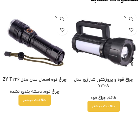
فروخته
فروخته
شده
شده
چراغ قوه و پروژکتور شارژی مدل
چراغ قوه اسمال سان مدل ZY T226
7338
چراغ قوه
,
دسته بندی نشده
خانه
,
چراغ قوه
اطلاعات بیشتر
اطلاعات بیشتر
زد
هر قسط
1,175,000
تومان
•
خرید قسطی با ترب‌پی بدون کارمزد
هر قسط
0