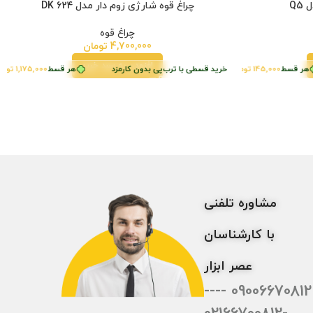
Q5
چراغ قوه شارژی زوم دار مدل DK 624
چراغ قوه
4,700,000
تومان
افزودن به سبد خرید
سط
 قسط
1,175,000
145,000
تومان
تومان
•
•
خرید قسطی با ترب‌پی بدون کارمزد
خرید قسطی با ترب‌پی بدون کارمزد
هر قسط
1,175,000
تومان
•
مشاوره تلفنی
با کارشناسان
عصر ابزار
09006670812 ----