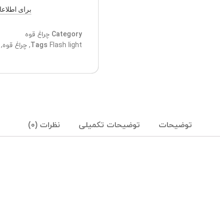
برای اطلاعات ب
Category
چراغ قوه
Flash light
Tags
,
چراغ قوه
,
توضیحات
توضیحات تکمیلی
نظرات (0)
تیم پشتیبانی عصر ابزار آماده ی پاسخ به سوالات شما
عزیزان میباشد