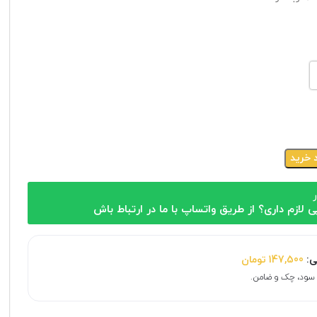
 خرید
ر
ی لازم داری؟ از طریق واتساپ با ما در ارتباط باش
ی:
147,500
تومان