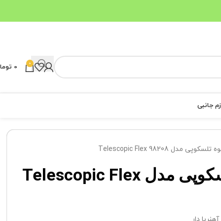
0
0
توما
زم جانبی
سکوپی مدل Telescopic Flex 98208
چراغ قوه تلسکوپی مدل Telescopic Flex
آهنربا دار