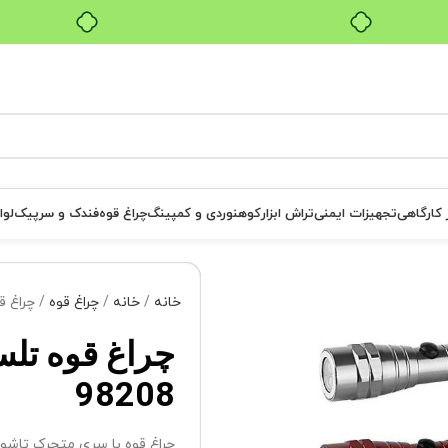
بدون ضامن، بدون سود
ر کارگاهی
تجهیزات ایمنی
تراش ابزار
کوهنوردی و کمپینگ
چراغ قوه
فندک و سرپیک
لوا
خانه
خانه
چراغ قوه
چراغ قوه تل
98208
چراغ قوه با سری متحرک تاشو 