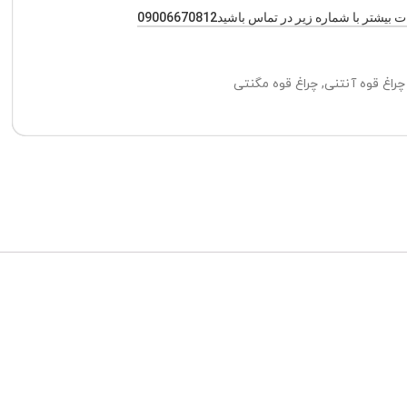
یشتر با شماره زیر در تماس باشید09006670812
چراغ قوه آنتنی
,
چراغ قوه مگنتی