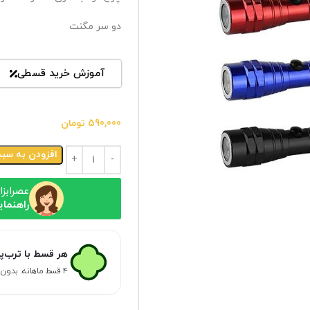
دو سر مگنت
آموزش خرید قسطی
590,000
تومان
افزودن به سبد
عصرابزا
راهنمای
هر قسط با ترب‌پ
۴ قسط ماهانه. بدون سود، چک و ضامن.