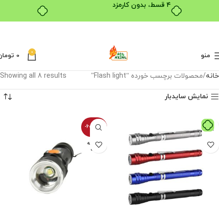
۴ قسط، بدون کارمزد
0
منو
0
تومان
خانه
محصولات برچسب خورده “Flash light”
Showing all 8 results
نمایش سایدبار
-600100%
فروخته
شده