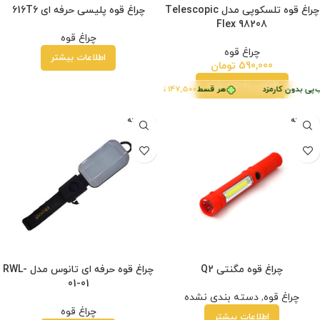
چراغ قوه تلسکوپی مدل Telescopic
چراغ قوه پلیسی حرفه ای 616T6
Flex 98208
چراغ قوه
چراغ قوه
اطلاعات بیشتر
590,000
تومان
افزودن به سبد خرید
‌پی بدون کارمزد
هر قسط
147,500
تومان
•
خرید قسطی با ترب‌پی بدون کارمزد
فروخته
فروخته
شده
شده
چراغ قوه مگنتی Q2
چراغ قوه حرفه ای تانوس مدل RWL-
01-01
چراغ قوه
,
دسته بندی نشده
چراغ قوه
اطلاعات بیشتر