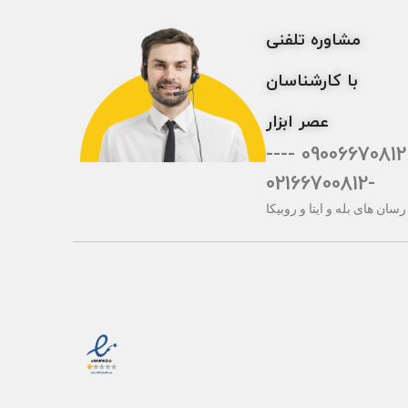
مشاوره تلفنی
با کارشناسان
عصر ابزار
09006670812 ----
-02166700812
رسان های بله و ایتا و روبیکا