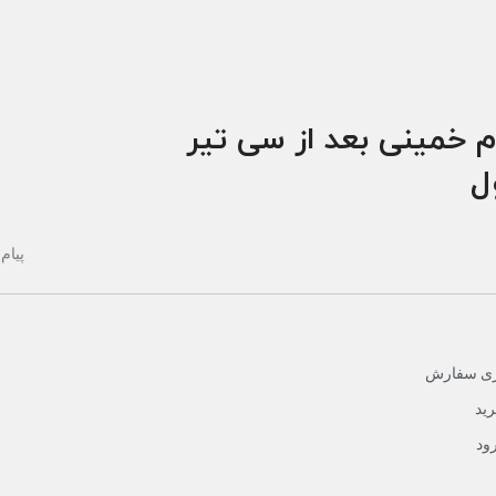
م خمینی بعد از سی تیر
ول
پیام 
یری سفارش
ید
ود