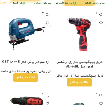
افزودن به سبد خرید
ر قسط
1,200,000
ب‌پی بدون کارمزد
تومان
•
پرداخت اقساطی
•
خرید قسطی با ترب‌پی بدون کارمزد
هر قسط
خرید قسطی با ترب‌پی بدون کارمزد
1,200,000
توم
فروخته
فروخته
شده
شده
دریل پیچگوشتی شارژی براشلس
اره عمودبر بوش مدل GST 8000 E
ادون مدل AD-18BL
ابزار برقی
,
عمود بر
,
دسته بندی نشده
دریل پیچگوشتی شارژی
,
ابزار برقی
اطلاعات بیشتر
اطلاعات بیشتر
فروخته
فروخته
شده
شده