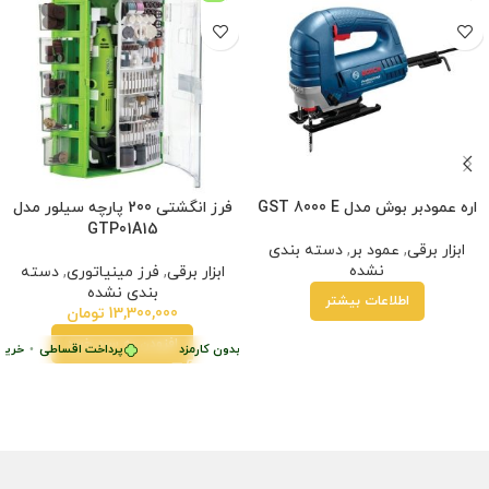
اره عمودبر بوش مدل GST 8000 E
فرز انگشتی 200 پارچه سیلور مدل
GTP01A15
ابزار برقی
,
عمود بر
,
دسته بندی
نشده
ابزار برقی
,
فرز مینیاتوری
,
دسته
بندی نشده
اطلاعات بیشتر
13,300,000
تومان
افزودن به سبد خرید
پرداخت اقساطی
•
خرید قسطی با ترب‌پی بدون کارمزد
پرداخت اقساطی
•
خرید 