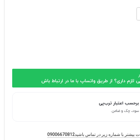
ر
ی لازم داری؟ از طریق واتساپ با ما در ارتباط باش
برحسب اعتبار ترب‌پی
یشتر با شماره زیر در تماس باشید09006670812