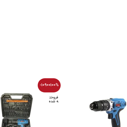
تیم پشتیبانی عصر ابزار آماده ی پاسخ به سوالات شما
عزیزان میباشد
-10900100%
فروخت
ه شده