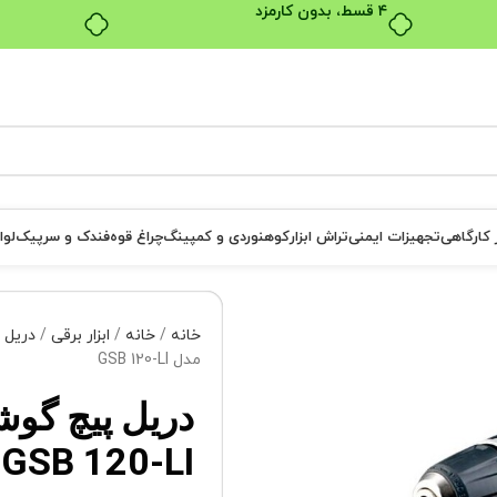
بدون ضامن، بدون سود
ر کارگاهی
تجهیزات ایمنی
تراش ابزار
کوهنوردی و کمپینگ
چراغ قوه
فندک و سرپیک
لوا
خانه
خانه
ابزار برقی
دریل
مدل GSB 120-LI
دریل پیچ گ
GSB 120-LI