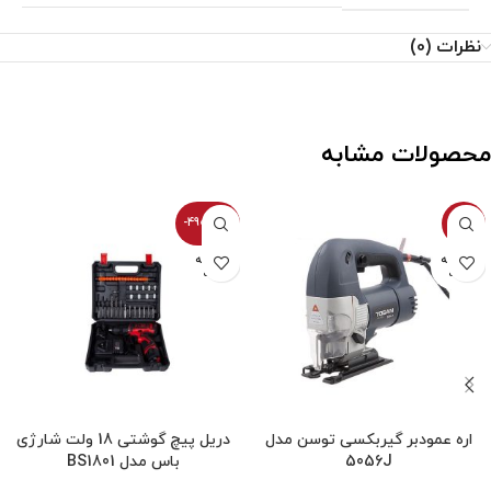
نظرات (0)
محصولات مشابه
-4900100%
-4%
فروخته
فروخته
شده
شده
اره عمودبر گیربکسی توسن مدل
دریل پیچ گوشتی 18 ولت شارژی
5056J
باس مدل BS1801