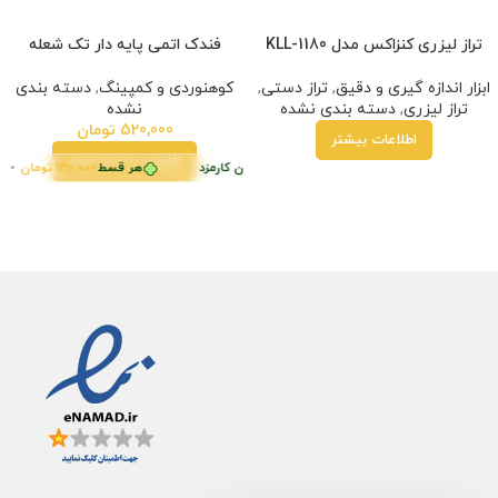
تراز لیزری کنزاکس مدل KLL-1180
فندک اتمی پایه دار تک شعله
ابزار اندازه گیری و دقیق
,
تراز دستی
,
کوهنوردی و کمپینگ
,
دسته بندی
تراز لیزری
,
دسته بندی نشده
نشده
520,000
تومان
اطلاعات بیشتر
افزودن به سبد خرید
سط
130,000
تومان
•
خرید قسطی با ترب‌پی بدون کارمزد
هر قسط
130,000
تومان
•
خر