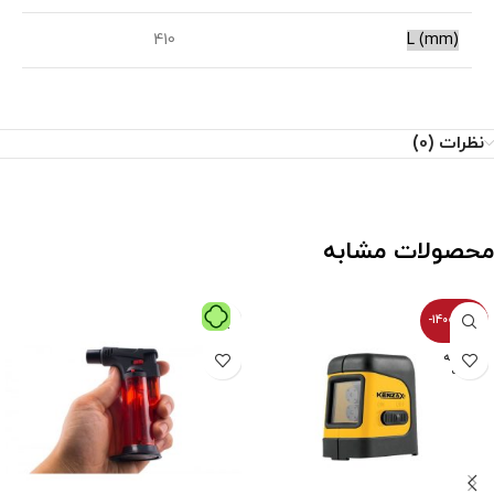
410
(L (mm
نظرات (0)
محصولات مشابه
-14000100%
فروخته
شده