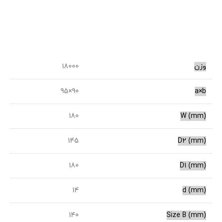
وزن
18000
90×95
a×b
180
W (mm)
145
D2 (mm)
180
D1 (mm)
14
(d (mm
140
(Size B (mm