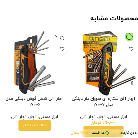
محصولات مشابه
فروخته
شده
آچار آلن ستاره ای سوراخ دار دینگی
آچار آلن شش گوش دینگی مدل
مدل 17007
17006
ابزار دستی
,
آچار
,
آچار آلن
ابزار دستی
,
آچار
,
آچار آلن
690,000
تومان
اطلاعات بیشتر
افزودن به سبد خرید
دون کارمزد
هر قسط
172,500
تومان
•
خرید قسطی با ترب‌پی بدون کارمزد