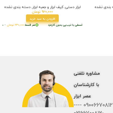
بندی نشده
ابزار دستی
,
کیف ابزار و جعبه ابزار
,
دسته بندی نشده
920,000
تومان
افزودن به سبد خرید
230,0
تومان
•
خرید قسطی با ترب‌پی بدون کارمزد
هر قسط
230,000
تومان
•
خرید ق
مشاوره تلفنی
با کارشناسان
عصر ابزار
09006670812 ----