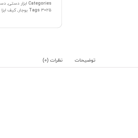
Categories
ابزار دستی
,
دست
3025 بوجار
Tags
,
کیف ابزا 
توضیحات
نظرات (0)
تیم پشتیبانی عصر ابزار آماده ی پاسخ به سوالات شما
عزیزان میباشد