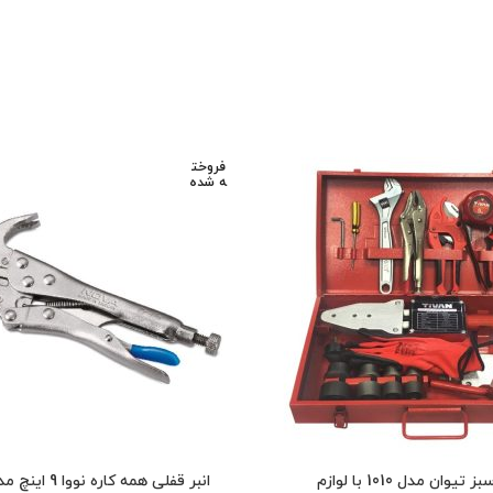
فروخت
ه شده
تیوان مدل 1010 با لوازم
انبر قفلی همه کاره نووا 9 اینچ مدل NTL2258