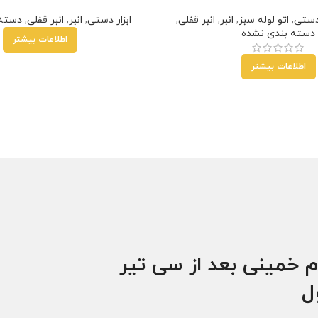
 دستی
,
اتو لوله سبز
,
انبر
,
انبر قفلی
,
ابزار دستی
,
انبر
,
انبر قفلی
,
دسته 
دسته بندی نشده
اطلاعات بیشتر
اطلاعات بیشتر
زد
ارمزد
هر قسط
230,000
تومان
•
خرید قسطی با ترب‌پی بدون کارمزد
هر قسط
00
م خمینی بعد از سی تیر
ول