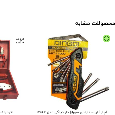
محصولات مشابه
فروخت
ه شده
آچار آلن ستاره ای سوراخ دار دینگی مدل 17007
اتو لوله سبز 