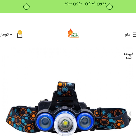
بدون ضامن، بدون سود
0
منو
0
تومان
فروخته
شده