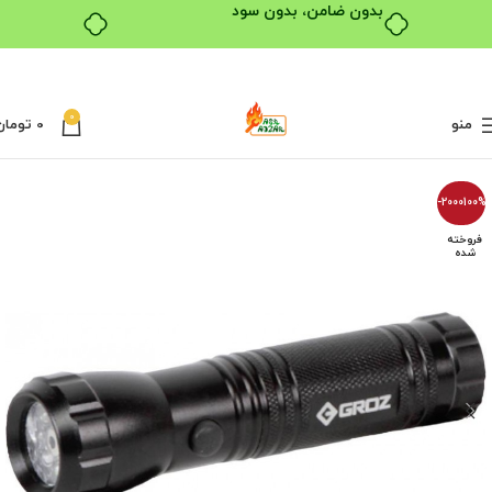
بدون ضامن، بدون سود
0
منو
0
تومان
-2000100%
فروخته
شده