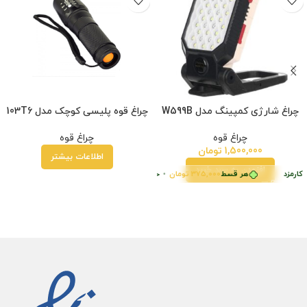
چراغ شارژی کمپینگ مدل W599B
چراغ قوه پلیسی کوچک مدل 103T6
چراغ قوه
چراغ قوه
1,500,000
تومان
اطلاعات بیشتر
افزودن به سبد خرید
کارمزد
هر قسط
375,000
تومان
•
خرید قسطی با ترب‌پی بدون کارمزد