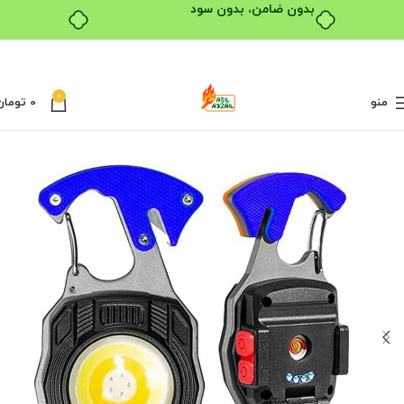
بدون ضامن، بدون سود
0
منو
0
تومان