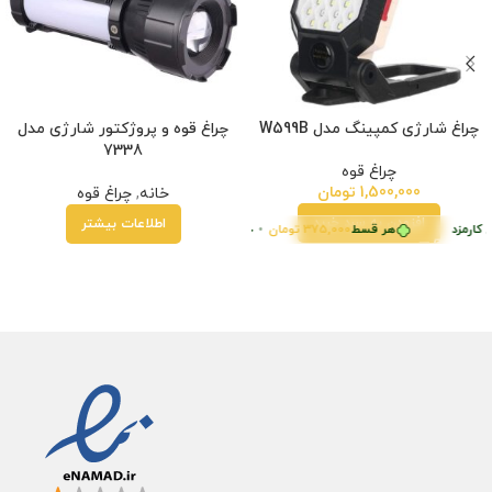
چراغ شارژی کمپینگ مدل W599B
چراغ قوه و پروژکتور شارژی مدل
7338
چراغ قوه
1,500,000
تومان
خانه
,
چراغ قوه
افزودن به سبد خرید
اطلاعات بیشتر
 کارمزد
هر قسط
375,000
تومان
•
خرید قسطی با ترب‌پی بدون کارمزد