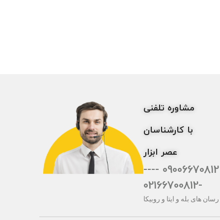
مشاوره تلفنی
با کارشناسان
عصر ابزار
09006670812 ----
-02166700812
رسان های بله و ایتا و روبیکا