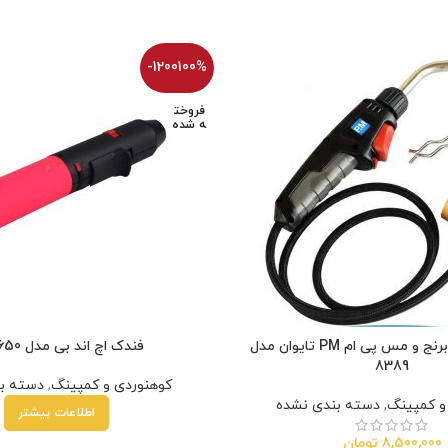
-1200100%
فروخت
ه شده
سرپیک جوش برنج و مس پی ام PM تایوان مدل
فندک اچ اند بی مدل FD 4650
8389
کوهنوردی و کمپینگ
,
دسته ب
و کمپینگ
,
دسته بندی نشده
اطلاعات بیشتر
8,500,000
تومان