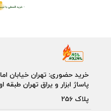
اطی
•
خرید قسطی با ترب‌پی بدون کارمزد
پرداخت اقساطی
•
خرید قسطی با ترب‌پی
خرید حضوری: تهران خیابان اما
پاساژ ابزار و یراق تهران طبقه ا
پلاک 256