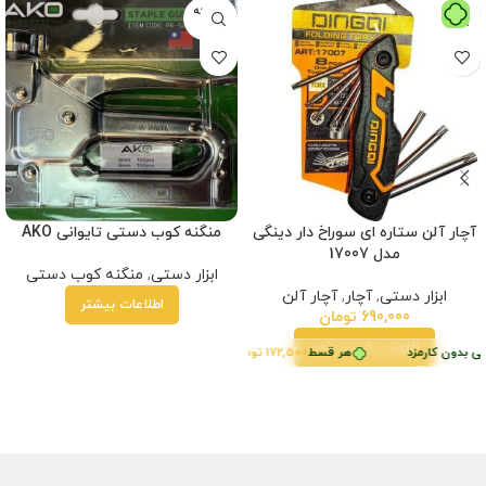
فروخته
شده
آچار آلن ستاره ای سوراخ دار دینگی
منگنه کوب دستی تایوانی AKO
مدل 17007
ابزار دستی
,
منگنه کوب دستی
ابزار دستی
,
آچار
,
آچار آلن
اطلاعات بیشتر
690,000
تومان
افزودن به سبد خرید
ی بدون کارمزد
هر قسط
172,500
تومان
•
خرید قسطی با ترب‌پی بدون کارمزد