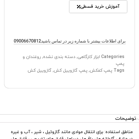
آموزش خرید قسطی
برای اطلاعات بیشتر با شماره زیر در تماس باشید09006670812
Categories
ابزار کارگاهی
,
دسته بندی نشده
,
روغندان و
پمپ
Tags
پمپ کفکش
,
پمپ گازوییل کش
,
گازوییل کش
توضیحات
مناطق استفاده: برای انتقال موادی مانند گازوئیل ، شیر ، آب و غیره
در مزارع ، گلخانه ها ، باغ ها ، دریاها ، قایق های تفریحی ، قایق ها ،