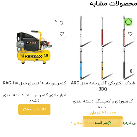
محصولات مشابه
فروخته
شده
فندک الکتریکی آشپرخانه مدل ARC
کمپرسورباد 10 لیتری مدل KAC-110
BBQ
ابزار بادی
,
کمپرسور باد
,
دسته بندی
نشده
کوهنوردی و کمپینگ
,
دسته بندی
نشده
اطلاعات بیشتر
490,000
تومان
افزودن به سبد خرید
ن کارمزد
هر قسط
122,500
تومان
•
خرید قسطی با ترب‌پی بدون کارمزد