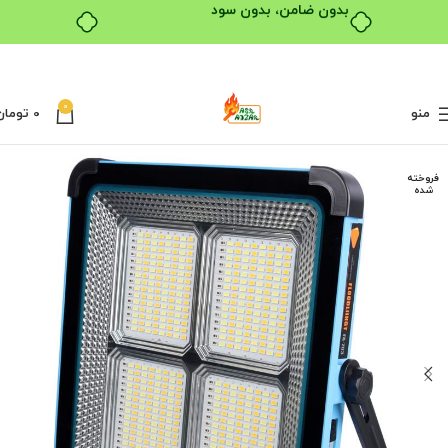
بدون ضامن، بدون سود
0
منو
0
تومان
فروخته
شده