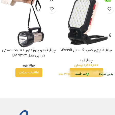
شده
چراغ شارژی کمپینگ مدل W599B
چراغ قوه و پروژکتور 100 وات دستی
دی پی مدل DP 7303
چراغ قوه
1,500,000
تومان
چراغ قوه
افزودن به سبد خرید
اطلاعات بیشتر
ون کارمزد
بدون کارمزد
هر قسط
هر قسط
185,000
375,000
تومان
•
تومان
•
خرید قسطی با ترب‌پی بدون کارمزد
خرید قسطی با ترب‌پی بدون کارمزد
هر