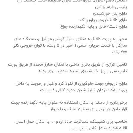
آفتابی باهم (نچرال) قوی، حالت نچرال ضعیف، حالت چشمک زن
پلیسی قرمر و آبی
دارای پنل خورشیدی
دارای USB خروجی پاوربانک
دارای دسته قابل و پایه نگهدارنده چراغ
مجهز به پورت USB به منظور شارژ گوشی موبایل و دستگاه های
سازگار با شدت جریان اسمی 1 آمپر در 5 ولت، با توان خروجی کلی
تیم پشتیبانی عصر ابزار آماده ی پاسخ به سوالات شما
200 وات
عزیزان میباشد
تامین انرژی از طریق باتری داخلی با امکان شارژ مجدد از طریق پورت
تایپ سی و پنل خورشیدی تعبیه شده بر روی بدنه
دارای درپوش جهت جلوگیری از نفوذ گرد و غبار و رطوبت به داخل
پورت، مدت زمان شارژ شدن حدود 7 الی 9 ساعت
برخورداری از دسته با امکان استفاده به عنوان پایه نگهدارنده جهت
قرار دادن چراغ بر روی سطوح صاف و یا دیوار
مناسب برای کمپینگ، مسافرت جاده ای و … با امکان حمل آسان،
اقلام همراه شامل کابل تایپ سی