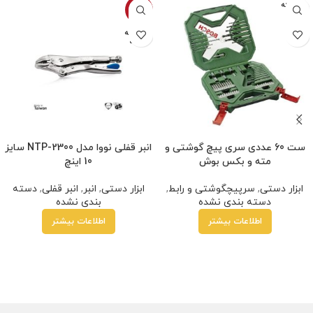
فروخته
-7%
شده
فروخته
شده
ست 60 عددی سری پیچ گوشتی و
انبر قفلی نووا مدل NTP-2300 سایز
مته و بکس بوش
10 اینچ
ابزار دستی
,
سرپیچگوشتی و رابط
,
ابزار دستی
,
انبر
,
انبر قفلی
,
دسته
دسته بندی نشده
بندی نشده
اطلاعات بیشتر
اطلاعات بیشتر
ارمزد
هر قسط
230,000
تومان
•
خرید قسطی با ترب‌پی بدون کارمزد
هر قس