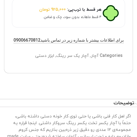
هر قسط با ترب‌پی:
925,000
تومان
۴ قسط ماهانه. بدون سود، چک و ضامن.
برای اطلاعات بیشتر با شماره زیر در تماس باشید09006670812
Categories
آچار
,
آچار یک سر رینگ
,
ابزار دستی
توضیحات
اگر اهل کار فنی باشی یا حتی توی کار خونه دستی داشته باشی،
حتماً با آچار یکسر تخت یکسر رینگ سروکار داشتی. اینجا قراره یه
مجموعه‌ی ۱۲ عددی رو دقیق زیر ذره‌بین بذاریم که جنس کروم
وانادیوم داره و تحت لیسانس آلمان ساخته شده؛ حتی عبارت made