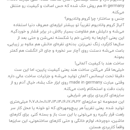
in germany هم روش حک شده که حس اصالت و کیفیت رو منتقل
می‌کنه.
جنس و ساختار؛ چرا کروم وانادیوم؟
آلیاژ کروم وانادیوم تقریباً تو بیشتر ابزارهای معروف دنیا استفاده
می‌شه و دلیلش هم مقاومت بسیار بالاش در برابر فشار و خوردگیه.
این یعنی آچارها به راحتی خم یا شکسته نمی‌شن و حتی بعد از
سال‌ها کارکرد، زنگ نمی‌زنن. بدنه‌ی نقره‌ای ماتش هم علاوه بر زیبایی،
تیم پشتیبانی عصر ابزار آماده ی پاسخ به سوالات شما
باعث می‌شه دستت روی آچار سر نخوره و جای اثر انگشت هم کمتر
عزیزان میباشد
بمونه.
ساخت هند با کیفیت آلمانی!
خیلی‌ها فکر می‌کنن ساخت هند یعنی کیفیت پایین، اما این ست
دقیقا تحت لیسانس آلمان تولید می‌شه و جزئیات ساخت عالی داره.
وقتی عبارت made in germany روی ابزار حک بشه، خیال آدم رو از
بابت دقت و استحکام راحت می‌کنه.
سایزهای کاربردی برای هر شرایطی
این مجموعه تو سایزهای ۶،۷،۸،۱۰،۱۱،۱۲،۱۳،۱۴،۱۶،۱۷،۱۹،۲۲ میلی‌متری
تولید شده. یعنی تقریباً هر پیچ‌ومهره‌ای که تو خونه یا محل کار سر
راهت قرار بگیره رو می‌تونی با این ست باز و بسته کنی. برای کارهای
ماشین، دوچرخه، لوازم خانگی و حتی کارهای ساختمونی، این سایزها
واقعاً کاربردی هستن.