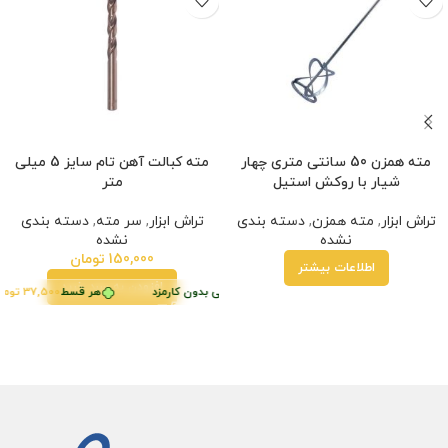
مته همزن 50 سانتی متری چهار
مته کبالت آهن تام سایز 5 میلی
شیار با روکش استیل
متر
تراش ابزار
,
مته همزن
,
دسته بندی
تراش ابزار
,
سر مته
,
دسته بندی
نشده
نشده
150,000
تومان
اطلاعات بیشتر
افزودن به سبد خرید
•
هر قسط
37,500
تومان
•
خرید قسطی با ترب‌پی بدون کارمزد
هر قسط
خرید قسطی با ترب‌پی بدون کارمزد
42,500
تومان
•
هر قسط
37,500
تومان
خرید قسطی با ترب‌پ