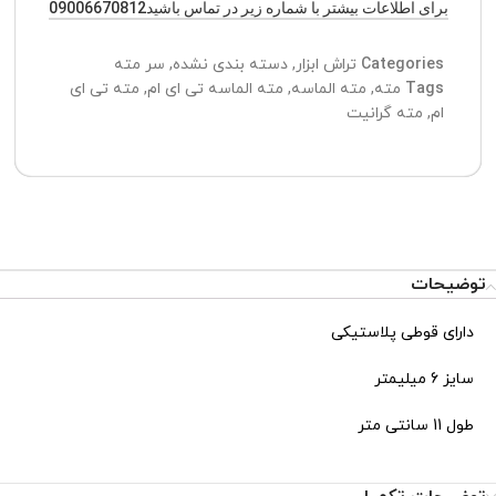
برای اطلاعات بیشتر با شماره زیر در تماس باشید09006670812
تیم پشتیبانی عصر ابزار آماده ی پاسخ به سوالات شما
عزیزان میباشد
Categories
تراش ابزار
,
دسته بندی نشده
,
سر مته
Tags
مته
,
مته الماسه
,
مته الماسه تی ای ام
,
مته تی ای
ام
,
مته گرانیت
توضیحات
دارای قوطی پلاستیکی
سایز 6 میلیمتر
طول 11 سانتی متر