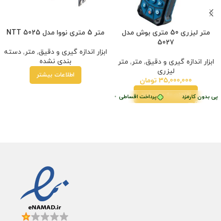
متر لیزری 50 متری بوش مدل
متر 5 متری نووا مدل NTT 5025
5027
ابزار اندازه گیری و دقیق
,
متر
,
دسته
بندی نشده
ابزار اندازه گیری و دقیق
,
متر
,
متر
لیزری
اطلاعات بیشتر
35,000,000
تومان
افزودن به سبد خرید
پی بدون کارمزد
پرداخت اقساطی
•
خرید قسطی با ترب‌پی بدون کارمزد