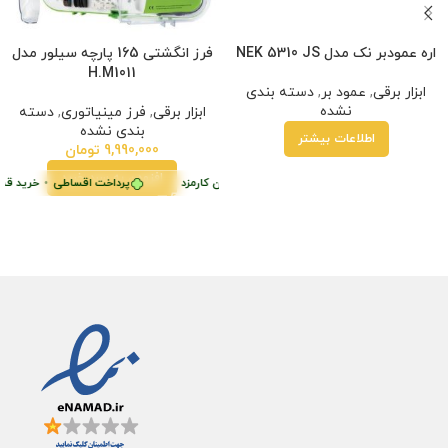
اره عمودبر نک مدل NEK 5310 JS
فرز انگشتی 165 پارچه سیلور مدل
H.M1011
ابزار برقی
,
عمود بر
,
دسته بندی
نشده
ابزار برقی
,
فرز مینیاتوری
,
دسته
بندی نشده
اطلاعات بیشتر
9,990,000
تومان
افزودن به سبد خرید
پرداخت اقساطی
•
خرید قسطی با ترب‌پی بدون کارمزد
پرداخت اقساطی
•
خرید قسطی