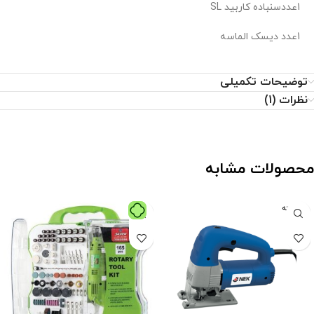
1عددسنباده کاربید SL
1عدد دیسک الماسه
توضیحات تکمیلی
نظرات (1)
محصولات مشابه
فروخته
شده