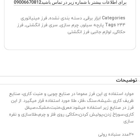
برای اطلاعات بیشتر با شماره زیر در تماس باشید09006670812
Categories
ابزار برقی
,
دسته بندی نشده
,
فرز مینیاتوری
244 پارچه سیلور
Tags
,
چرم سازی
,
سری فرز انگشتی
,
فرز
حکاکی
,
لوازم جانبی فرز انگشتی
توضیحات
موارد استفاده ی این فرز عموما در صنایع چوبی و منبت کاری، صنایع
ظریف کاری ،شیشه،سنگ ،فلز، طلا مورد استفاده قرار میگیرد. از این
فرز در صنایع زیر استفاده میشود:معرق،منبت،مشبک،صیقل
کاری،سوراخ زدن،پولیش کردن،حکاکی روی فلز و چرم،طلاسازی و نقره
سازی
20عدد سنباده رولی