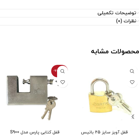
توضیحات تکمیلی
نظرات (0)
محصولات مشابه
-700100%
فروخته
شده
قفل آویز سایز 25 باتیس
قفل کتابی پارس مدل S900