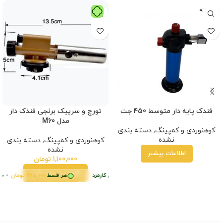
فروخته
شده
فندک پایه دار متوسط 450 جت
تورچ و سرپیک برنجی فندک دار
مدل M60
کوهنوردی و کمپینگ
,
دسته بندی
نشده
کوهنوردی و کمپینگ
,
دسته بندی
نشده
اطلاعات بیشتر
1,100,000
تومان
افزودن به سبد خرید
275,000
تومان
•
ا ترب‌پی بدون کارمزد
پرداخت اقساطی
•
خرید قسطی با ترب‌پی بدون کارمزد
هر قسط
275,000
تومان
خرید قسطی با ترب‌پی بدون کارمزد
•
خری