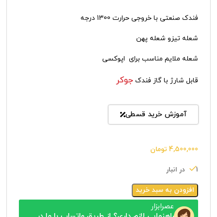
فندک صنعتی با خروجی حرارت 1300 درجه
شعله تیزو شعله پهن
شعله ملایم مناسب برای اپوکسی
جوکر
قابل شارژ با گاز فندک
آموزش خرید قسطی
4,500,000
تومان
1 در انبار
افزودن به سبد خرید
عصرابزار
راهنمایی لازم داری؟ از طریق واتساپ با ما در