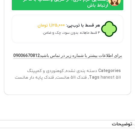
ارتباط باش
هر قسط با ترب‌پی:
1,125,000
تومان
۴ قسط ماهانه. بدون سود، چک و ضامن.
برای اطلاعات بیشتر با شماره زیر در تماس باشید09006670812
تیم پشتیبانی عصر ابزار آماده ی پاسخ به سوالات شما
عزیزان میباشد
Categories
دسته بندی نشده
,
کوهنوردی و کمپینگ
hanest 511
Tags
,
فندک 511 هانست
,
فندک پایه دار هانست
توضیحات