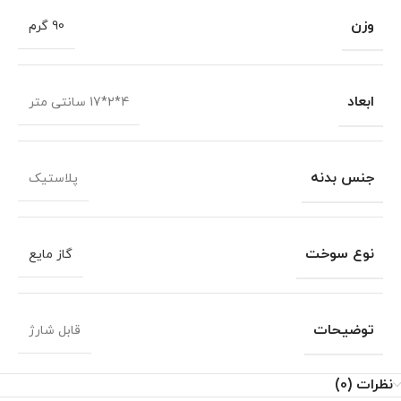
وزن
90 گرم
ابعاد
4*2*17 سانتی متر
جنس بدنه
پلاستیک
نوع سوخت
گاز مایع
توضیحات
قابل شارژ
نظرات (0)