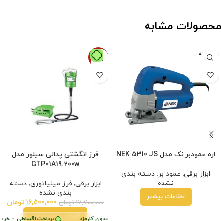
محصولات مشابه
فروخته
-7%
شده
اره عمودبر نک مدل NEK 5310 JS
فرز انگشتی پدالی سیلور مدل
GTP01A19.200w
ابزار برقی
,
عمود بر
,
دسته بندی
نشده
ابزار برقی
,
فرز مینیاتوری
,
دسته
بندی نشده
اطلاعات بیشتر
16,500,000
تومان
17,700,000
تومان
افزودن به سبد خرید
پرداخت اقساطی
•
خرید قسطی با ترب‌پی بدون کارمزد
پرداخت اقساطی
•
خرید 