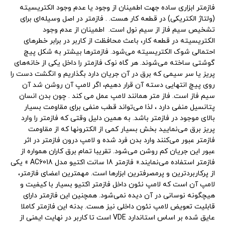
فازمتر ابزاری ساده جهت اطمینان از وجود یا عدم وجود الکتریسیته
(ولتاژ الکتریکی) در قطعه کار هست. . فازمتر در اصل وسیله‌ای برای
تشخیص سیم فاز از سیم نول است. اطمینان از عدم وجود
الکتریسیته در قطعه کار، باعث محافظت از کاربر در برابر خطرهای
احتمالی شوک الکتریسیته می‌شود. فازمترها بیشتر به شکل پیچ
گوشتی ساخته می‌شوند. هر گاه نوک فازمتر را داخل یکی از خانه‌های
پریز یا سر سیمی که برق در آن جریان دارد بگذاریم و انگشت دست را
روی پیچ انتهایی دسته آن قرار دهیم، اگر لامپ آن روشن شد آن
سیم فاز است. فاز متر همانند لامپ عمل می کند . چون بدن انسان
پتانسیل منفی دارد ، لذا می‌تواند قطب منفی برای مقاومت بسیار
بالای موجود در فازمتر باشد. به همین دلیل وقتی که فازمتر را وارد
پریز برق می‌نمایید بخش بسیار کمی از الکترونها که از مقاومت
فازمتر عبور می‌کنند وارد بدن فرد شده و لامپ درون فازمتر در اثر
عبور این جریان کم روشن می‌شود. تقریبا تمام برق کاران همواره از
فازمتر استفاده می‌نمایند.« فازمتر 18 سانت اکتیو مدل AC6018 » یکی
از پرکاربردترین و پرمصرفترین ابزارها است. مهمترین اعضای فازمتر،
لامپ آن است که لامپ نئون داخل فازمتر اکتیو بسیار با کیفیت و
هیچگونه نوسانی در آن دیده نمی‌شود. همچنین این فازمتر دارای
قابلیت تعویض لامپ نئون داخلی نیز هست. بدنه این فازمتر کاملا
عایق شده بر اساس استاندارد VDE است تا کاربر در نهایت ایمنی از