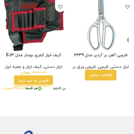
قیچی آهن بر آردیر مدل 2339
کیف ابزار کمری بوجار مدل BJ3
ابزار دستی
,
قیچی
,
قیچی ورق بر
ابزار دستی
,
کیف ابزار و جعبه ابزار
1,100,000
تومان
اطلاعات بیشتر
افزودن به سبد خرید
ط
275,000
تومان
•
خرید قسطی با ترب‌پی بدون کارمزد
هر قسط
275,000
تومان
•
خ