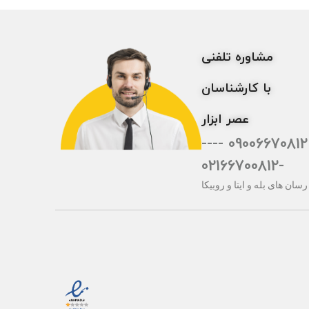
مشاوره تلفنی
با کارشناسان
عصر ابزار
09006670812 ----
-02166700812
رسان های بله و ایتا و روبیکا