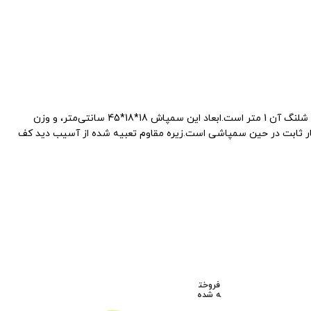
مجهز به دسته محکم برای جابجایی راحت است.بدنه سم پاش از پلی اتیلن مرغوب و محکم ساخته شده است.لنس معمولی آن از جنس استیل، و طول شلنگ آن 1 متر است.ابعاد این سمپاش 18*18*45 سانتی‌متر، و وزن
و فشار ثابت در حین سمپاشی است.زیره مقاوم تعبیه شده از آسیب دید کف
فروخت
ه شده