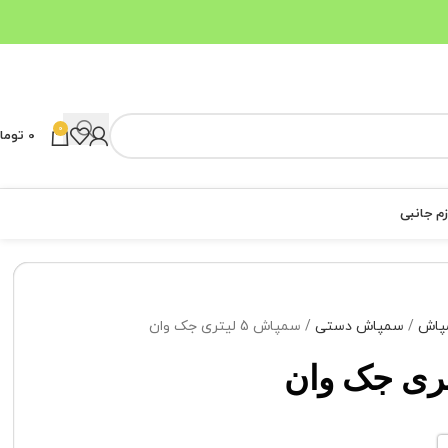
0
0
توما
زم جانبی
پاش
سمپاش دستی
سمپاش 5 لیتری جک وان