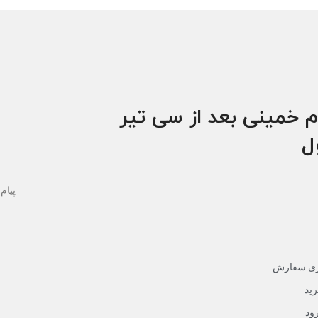
م خمینی بعد از سی تیر
ول
پیام 
یری سفارش
ید
ود