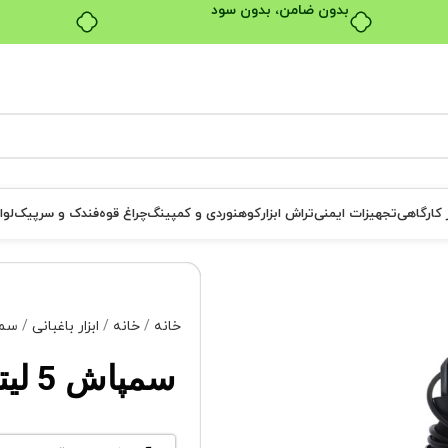
بدون ضامن، بدون سود
ر کارگاهی
تجهیزات ایمنی
تراش ابزار
کوهنوردی و کمپینگ
چراغ قوه
فندک و سرپیک
لوا
خانه
خانه
ابزار باغبانی
سم
سمپاش 5 لیتری جک وان