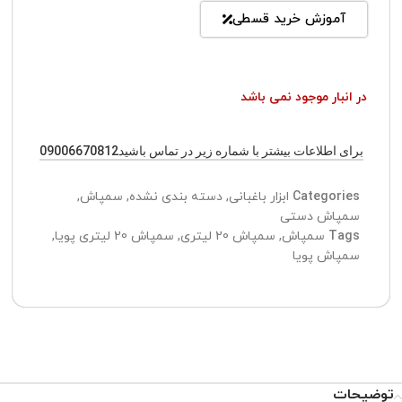
آموزش خرید قسطی
در انبار موجود نمی باشد
برای اطلاعات بیشتر با شماره زیر در تماس باشید09006670812
Categories
ابزار باغبانی
,
دسته بندی نشده
,
سمپاش
,
سمپاش دستی
Tags
سمپاش
,
سمپاش 20 لیتری
,
سمپاش 20 لیتری پویا
,
سمپاش پویا
توضیحات
تیم پشتیبانی عصر ابزار آماده ی پاسخ به سوالات شما