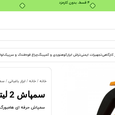
بدون ضامن، بدون سود
ر کارگاهی
تجهیزات ایمنی
تراش ابزار
کوهنوردی و کمپینگ
چراغ قوه
فندک و سرپیک
لوا
خانه
خانه
ابزار باغبانی
سم
سمپاش 2 لیتری پمپ بزرگ هامبورگ
سمپاش حرفه ای هامبورگ