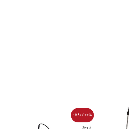
-5900100%
فروخت