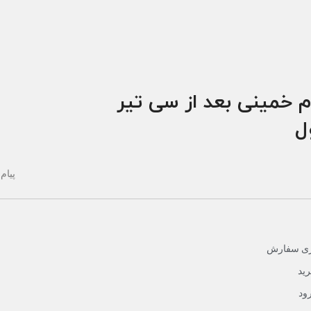
م خمینی بعد از سی تیر
ول
پیام 
یری سفارش
ید
ود