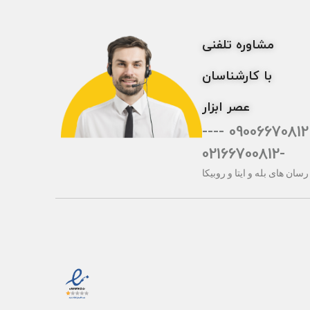
مشاوره تلفنی
با کارشناسان
عصر ابزار
09006670812 ----
-02166700812
رسان های بله و ایتا و روبیکا