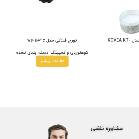
تورچ و سرپیک تک لوله برنجی کووا مدل KOVEA KT-
تورچ فندکی مدل ws-502c
کوهنوردی و کمپینگ
,
دسته بندی نشده
اطلاعات بیشتر
مشاوره تلفنی