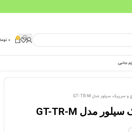
0
0
توما
زم جانبی
و سرپیک سیلور مدل GT-TR-M
لور مدل GT-TR-M