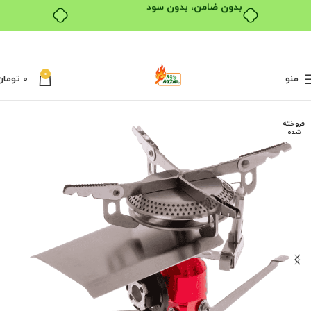
بدون ضامن، بدون سود
0
منو
0
تومان
فروخته
شده