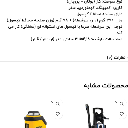
نوع سوخت: گاز (بوتان – پروپان)
کاربرد: کمپینگ، کوهنوردی، سفر
دارای صفحه محافظ کپسول
وزن: 270 گرم (وزن سرشعله) + 78 گرم (وزن صفحه محافط کپسول)
توجه: این سرشعله صرفا با کپسول های استوانه ای (فشنگی) کار می
کند
ابعاد حالت بازشده: 4,18×3,11 سانتی متر (ارتفاع / قطر)
نظرات (0)
محصولات مشابه
فروخته
فروخته
شده
شده