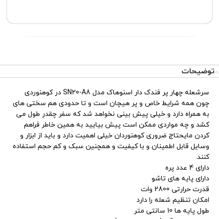
تیم پشتیبانی عصر ابزار آماده ی پاسخ به سوالات شما
عزیزان میباشد
توضیحات
سرشعله چهار پر فندک دار اسنوهاک مدل SN20-A8 در کوهنوردی
چون همه شرایط خاص و پر هیچان است و تا حدودی هم سختی های
به همراه دارد و خیلی پیش بینی نخواهد شد که سفر چقدر طول می
کشد و چه مواردی ممکن است پیش بیایید به همین خاطر فراهم
کردن مایحتاج ضروری کوهنوردان خیلی اهمیت دارد و باید از ابزار و
وسایل قابل اطمینان و با کیفیت و همچنین سبک و کم حجم استفاده
کنند.
دارای 4 عدد پره
داراى پایه هاى تاشو
قدرت حرارتی 2800 وات
امکان تنظیم شعله را دارد
طول پایه ها 10 سانتی متر