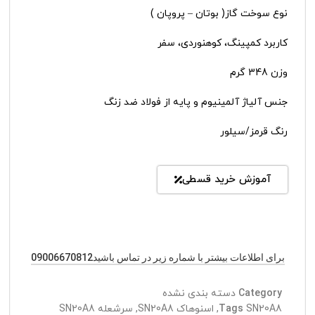
نوع سوخت گاز( بوتان – پروپان )
کاربرد کمپینگ، کوهنوردی، سفر
وزن 348 گرم
جنس آلیاژ آلمینیوم و پایه از فولاد ضد زنگ
رنگ قرمز/سیلور
آموزش خرید قسطی
برای اطلاعات بیشتر با شماره زیر در تماس باشید09006670812
Category
دسته بندی نشده
SN20A8
Tags
,
اسنوهاک SN20A8
,
سرشعله SN20A8