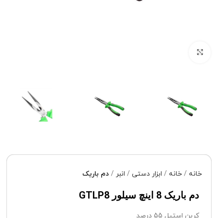
برای بزرگنمایی کلیک کنید
خانه
خانه
ابزار دستی
انبر
دم باریک
دم باریک 8 اینچ سیلور GTLP8
کربن استیل 55 درصد