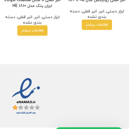
انبر قفلی رونیکس مدل RH-1405
انبر قفلی C شکل هماهنگ شونده
ایران پتک مدل HE 1810
ابزار دستی
,
انبر
,
انبر قفلی
,
دسته
بندی نشده
ابزار دستی
,
انبر
,
انبر قفلی
,
دسته
بندی نشده
اطلاعات بیشتر
اطلاعات بیشتر
بدون کارمزد
هر قسط
230,000
تومان
•
خرید قسطی با ترب‌پی بدون کارمزد