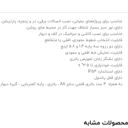
مناسب برای پروژه‌های عمرانی، نصب اتصالات برقی، در و پنجره، پارتیشن 
دارای نور سبز بسیار شفاف جهت کار در محیط های روشن
مناسب برای نصب کاشی و سرامیک در کف و دیوار
قابلیت انتخاب خطوط عمودی، افقی یا متقاطع
دارای دو رزوه‌ سه پایه 1.4 و 5.8 اینچ
قابلیت نمایش خط افقی و عمودی
دارای نشنگر زمان تعویض باتری
قابلیت خودترازی تا 3.5° ±
دارای استاندارد IP54
دارای قفل پاندول
به همراه 4 عدد باتری قلمی سایز AA ، باتری ، پایه آهنربایی ، گیره دیواری ، عینک مخصوص ، نشان‌گر هدف ، کیف حمل ضد ضربه ، دفترچه راهنما
محصولات مشابه