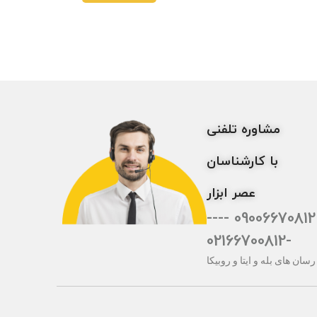
مشاوره تلفنی
با کارشناسان
عصر ابزار
09006670812 ----
-02166700812
رسان های بله و ایتا و روبیکا