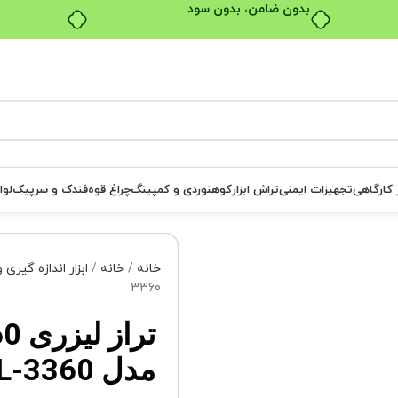
بدون ضامن، بدون سود
ر کارگاهی
تجهیزات ایمنی
تراش ابزار
کوهنوردی و کمپینگ
چراغ قوه
فندک و سرپیک
لوا
خانه
خانه
ابزار اندازه گیری
3360
مدل KLL-3360