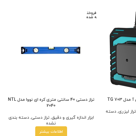
فروخت
ه شده
ل TG 703
تراز دستی 40 سانتی متری کره ای نووا مدل NTL
2040
تراز لیزری
,
دسته
ابزار اندازه گیری و دقیق
,
تراز دستی
,
دسته بندی
نشده
اطلاعات بیشتر