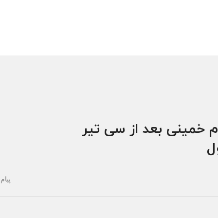
م خمینی بعد از سی تیر
ول
پیام 