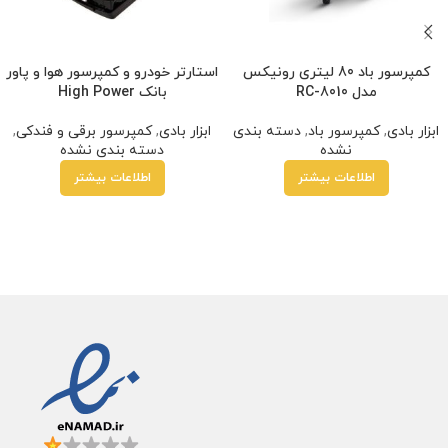
کمپرسور باد 80 لیتری رونیکس
استارتر خودرو و کمپرسور هوا و پاور
مدل RC-8010
بانک High Power
ابزار بادی
,
کمپرسور باد
,
دسته بندی
ابزار بادی
,
کمپرسور برقی و فندکی
,
نشده
دسته بندی نشده
اطلاعات بیشتر
اطلاعات بیشتر
قساطی
•
خرید قسطی با ترب‌پی بدون کارمزد
پرداخت اقساطی
•
خرید قسطی با ترب‌