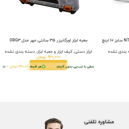
جعبه ابزار اورگانیزر 35 سانتی مهر مدل ORG3
بندی نشده
ابزار دستی
,
کیف ابزار و جعبه ابزار
,
دسته بندی نشده
920,000
تومان
افزودن به سبد خرید
230,
تومان
•
خرید قسطی با ترب‌پی بدون کارمزد
هر قسط
230,000
تومان
•
خرید ق
مشاوره تلفنی