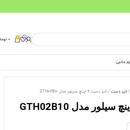
0
0
توما
زم جانبی
انبر دست
انبر دست 9 اینچ سیلور مدل GTH02B10