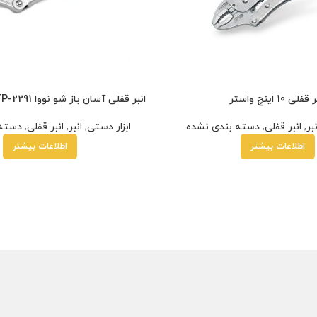
قفلی 10 اینچ واستر
انبر قفلی آسان باز شو نووا NTP-2291 سایز 10 اینچ
نبر
,
انبر قفلی
,
دسته بندی نشده
ابزار دستی
,
انبر
,
انبر قفلی
,
دسته 
اطلاعات بیشتر
اطلاعات بیشتر
زد
ارمزد
هر قسط
230,000
تومان
•
خرید قسطی با ترب‌پی بدون کارمزد
هر قسط
000