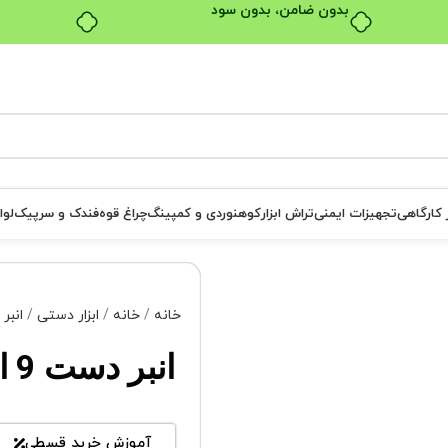
بدون ضامن، بدون سود
ر کارگاهی
تجهیزات ایمنی
تراش ابزار
کوهنوردی و کمپینگ
چراغ قوه
فندک و سرپیک
لوا
خانه
خانه
ابزار دستی
انبر
انبر دست 9 اینچ سیلور مدل GTH02B10
آموزش خرید قسطی