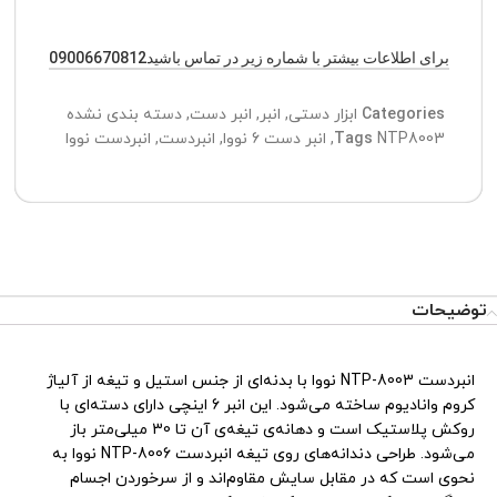
برای اطلاعات بیشتر با شماره زیر در تماس باشید09006670812
Categories
ابزار دستی
,
انبر
,
انبر دست
,
دسته بندی نشده
NTP8003
Tags
,
انبر دست 6 نووا
,
انبردست
,
انبردست نووا
تیم پشتیبانی عصر ابزار آماده ی پاسخ به سوالات شما
عزیزان میباشد
توضیحات
انبردست NTP-8003 نووا با بدنه‌ای از جنس استیل و تیغه از آلیاژ
کروم وانادیوم ساخته می‌شود. این انبر 6 اینچی دارای دسته‌ای با
روکش پلاستیک است و دهانه‌ی تیغه‌ی آن تا 30 میلی‌متر باز
می‌شود. طراحی دندانه‌های روی تیغه انبردست NTP-8006 نووا به
نحوی است که در مقابل سایش مقاوم‌اند و از سرخوردن اجسام