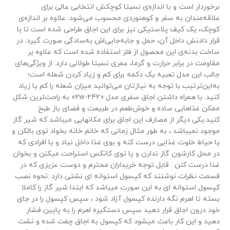
برخوردار است و با اندازه‌ی نسبتا کوچکش انتخابی عالی برای
علاقه‌مندان به سفر و کوهنوردی محسوب می‌شود. علاوه بر اندازه‌ی
کوچک، یک کیف پلاستیکی نیز برای این اجاق طراحی شده است تا با
قرار دادنش داخل آن، حمل و جابه‌جایی‌اش به‌سادگی صورت گیرد. در
ساخت بدنه‌ی این محصول از فلز استفاده شده است که علاوه بر
مقاومت در برابر حرارت و گرما، عمری نسبتا طولانی دارد. از ویژگی‌های
تیم پشتیبانی عصر ابزار آماده ی پاسخ به سوالات شما
جالب این مدل تعبیه یک دکمه برای کم و زیاد کردن شعله است؛
عزیزان میباشد
به‌این‌ترتیب با توجه به نیازتان می‌توانید میزان شعله را کم یا زیاد
کنید. با همراه داشتن اجاق سفری مدل «242-2w» به راحت‌ترین شکل
ممکن غذاهایی ساده و خوش‌طعم در طبیعت و فضای باز طبخ
کنید.یکی دیگر از مصارف این اجاق برای مکانهایی میباشد که شیر گاز
موجود نمیباشد ، به طور مثال زمانی که خانم خانه بخواد توی بالکن و
یا حیاط خلوت غذایی درست کنه و بوی غذا داخل نیاد و یا افرادی که
در محل کارشون گاز ندارن و یا توی کانکس استراحت میکنن و بخوان
غذا درست کنن . قابل توجه خریداران محترم و دوست عزیزی که در
قسمت نظرات نوشتند که کپسول استوانه ای نشتی دارد :نحوه نصب
کپسول استوانه ای به این صورت میباشد که ابتدا شیر گاز را کاملا
بسته تا اهرم نگه دارنده کپسول آزاد شود ، سپس کپسول را در جای
خود درون اجاق قرار دهید سپس دستگیره اهرم را به پایین فشار
دهید و این کار باعث میشود که کپسول به اجاق چفت شده و نشت