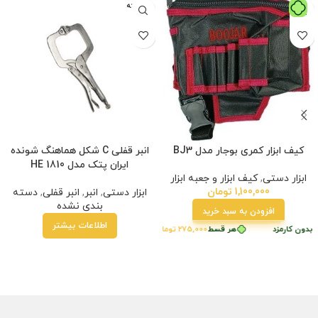
فروخته
شده
کیف ابزار کمری بوجار مدل BJ3
انبر قفلی C شکل هماهنگ شونده
ایران پتک مدل HE 1810
ابزار دستی
,
کیف ابزار و جعبه ابزار
1,100,000
تومان
ابزار دستی
,
انبر
,
انبر قفلی
,
دسته
بندی نشده
افزودن به سبد خرید
اطلاعات بیشتر
 بدون کارمزد
هر قسط
275,000
تومان
•
خرید قسطی با ترب‌پی بدون کارمزد