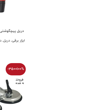
دریل پیچگوشتی شارژی 12 ولت اد
ابزار برقی
,
دریل
,
د
-3500100%
فروخت
ه شده