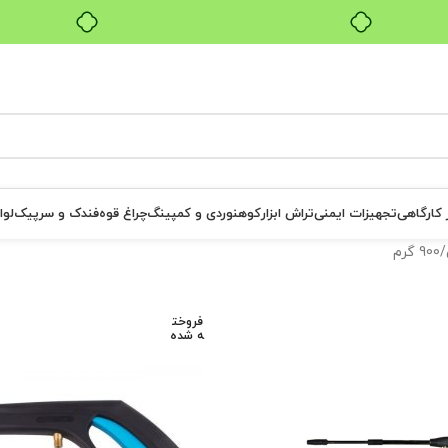
بدون ضامن، بدون سود
ر کارگاهی
تجهیزات ایمنی
تراش ابزار
کوهنوردی و کمپینگ
چراغ قوه
فندک و سرپیک
لوا
900 گرم
فروخت
ه شده