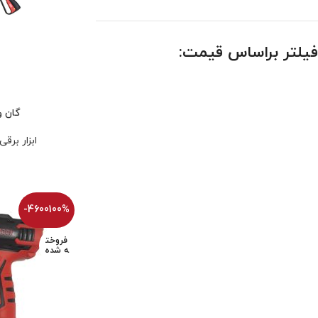
فیلتر براساس قیمت:
گان و
ابزار برقی
-4600100%
فروخت
ه شده