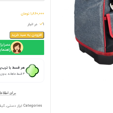
1,860,000
تومان
1 در انبار
افزودن به سبد خرید
عصرابزا
راهنمای
هر قسط با ترب‌پ
۴ قسط ماهانه. بدون سود، چک و ضامن.
برای اطلاعات ب
Categories
ابزار دستی
,
کیف 