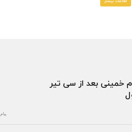
اطلاعات بیشتر
ارمزد
هر قسط
230,000
تومان
•
خرید قسطی با ترب‌پی بدون کارمزد
هر قس
م خمینی بعد از سی تیر
ول
پیام 