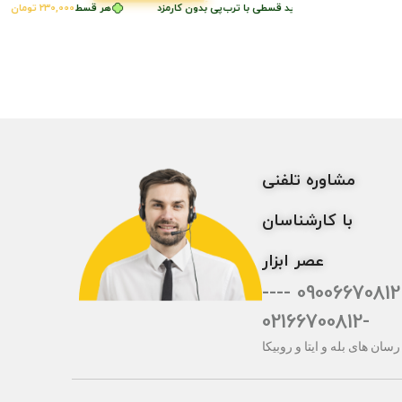
ط
230,000
تومان
•
خرید قسطی با ترب‌پی بدون کارمزد
هر قسط
230,000
تومان
•
خری
مشاوره تلفنی
با کارشناسان
عصر ابزار
09006670812 ----
-02166700812
رسان های بله و ایتا و روبیکا