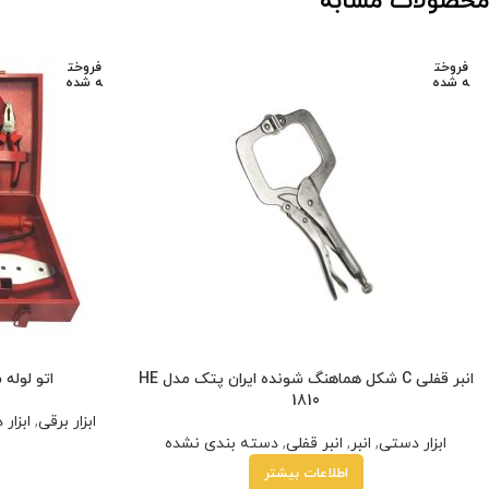
محصولات مشابه
فروخت
فروخت
ه شده
ه شده
انبر قفلی C شکل هماهنگ شونده ایران پتک مدل HE
اتو لوله سبز 
1810
ابزار برقی
,
ابزار
ابزار دستی
,
انبر
,
انبر قفلی
,
دسته بندی نشده
اطلاعات بیشتر