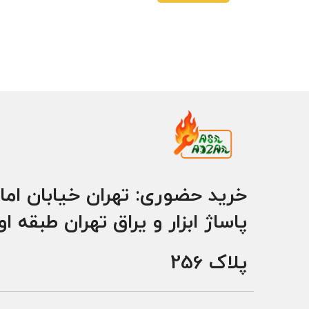
هر قسط
230,000
تومان
•
خرید قسطی با ترب‌پی بدون ک
خرید حضوری: تهران خیابان اما
پاساژ ابزار و یراق تهران طبقه ا
پلاک 256