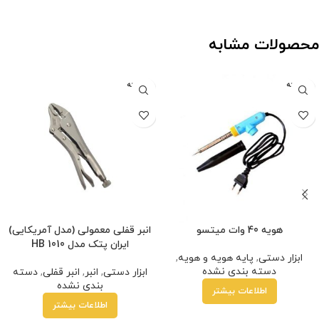
محصولات مشابه
فروخته
فروخته
شده
شده
هویه 40 وات میتسو
انبر قفلی معمولی (مدل آمریکایی)
ایران پتک مدل HB 1010
ابزار دستی
,
پایه هویه و هویه
,
دسته بندی نشده
ابزار دستی
,
انبر
,
انبر قفلی
,
دسته
بندی نشده
اطلاعات بیشتر
اطلاعات بیشتر
د قسطی با ترب‌پی بدون کارمزد
هر قسط
55,000
تومان
•
خرید قسطی با ترب‌پی بد