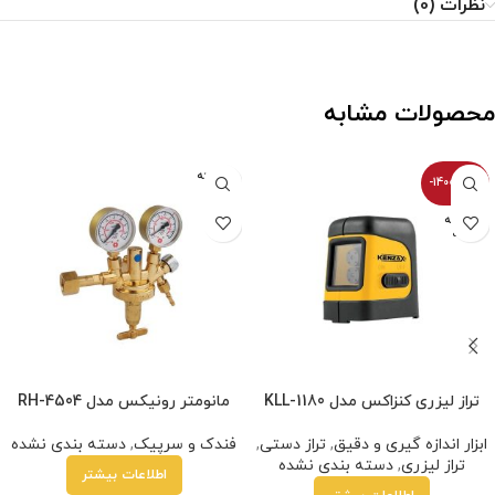
نظرات (0)
محصولات مشابه
فروخته
-14000100%
شده
فروخته
شده
تراز لیزری کنزاکس مدل KLL-1180
مانومتر رونیکس مدل RH-4504
ابزار اندازه گیری و دقیق
,
تراز دستی
,
فندک و سرپیک
,
دسته بندی نشده
تراز لیزری
,
دسته بندی نشده
اطلاعات بیشتر